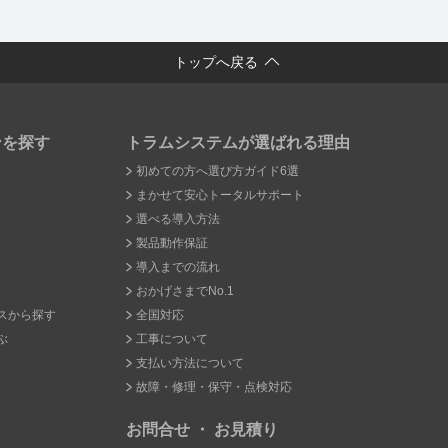
トップへ戻る
ンを探す
トラムシステムが選ばれる理由
初めての方へ選び方ガイド6選
まかせて安心トータルサポート
選べる導入方法
製品動作保証
導入までの流れ
おかげさまでNo.1
スから探す
全国対応
ぶ
工事について
支払い方法について
故障・修理・保守・点検対応
お問合せ ・ お見積り