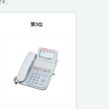
です。
第3位