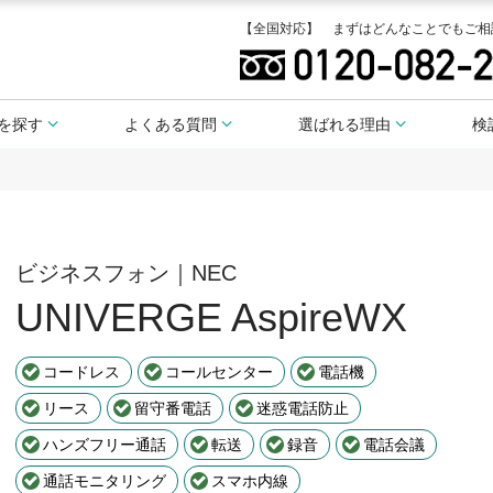
【全国対応】 まずはどんなことでもご相
を探す
よくある質問
選ばれる理由
検
ビジネスフォン｜NEC
UNIVERGE AspireWX
コードレス
コールセンター
電話機
リース
留守番電話
迷惑電話防止
ハンズフリー通話
転送
録音
電話会議
通話モニタリング
スマホ内線