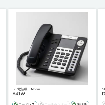
SIP電話機｜Atcom
S
A41W
D
コードレス
コールセンター
電話機