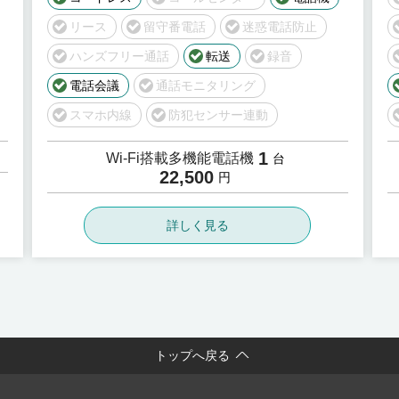
リース
留守番電話
迷惑電話防止
ハンズフリー通話
転送
録音
電話会議
通話モニタリング
スマホ内線
防犯センサー連動
1
Wi-Fi搭載多機能電話機
台
22,500
円
詳しく見る
トップへ戻る