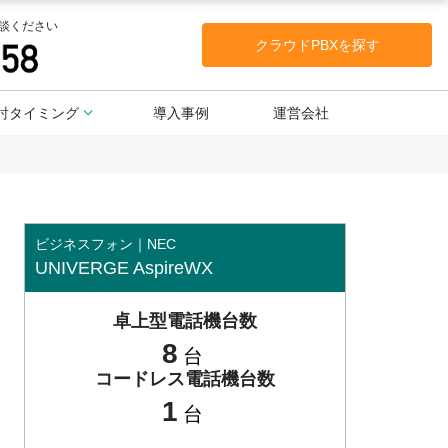
談ください
クラウドPBXを探す
討タイミング
導入事例
運営会社
ビジネスフォン｜NEC
UNIVERGE AspireWX
卓上型電話機台数
8
台
コードレス電話機台数
1
台