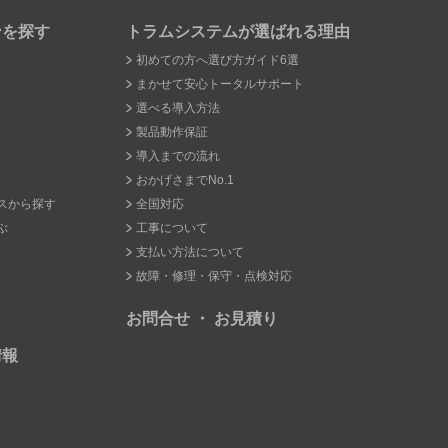
ンを探す
トラムシステムが選ばれる理由
初めての方へ選び方ガイド6選
まかせて安心トータルサポート
選べる導入方法
製品動作保証
導入までの流れ
おかげさまでNo.1
スから探す
全国対応
ぶ
工事について
支払い方法について
故障・修理・保守・点検対応
お問合せ ・ お見積り
情報