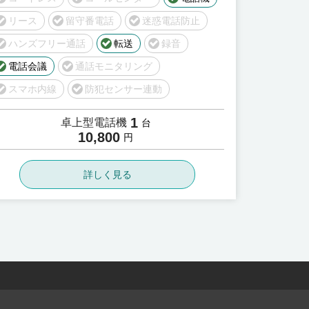
リース
留守番電話
迷惑電話防止
ハンズフリー通話
転送
録音
電話会議
通話モニタリング
スマホ内線
防犯センサー連動
1
卓上型電話機
台
10,800
円
詳しく見る