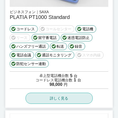
ビジネスフォン｜SAXA
PLATIA PT1000 Standard
コードレス
コールセンター
電話機
リース
留守番電話
迷惑電話防止
ハンズフリー通話
転送
録音
電話会議
通話モニタリング
スマホ内線
防犯センサー連動
5
卓上型電話機台数
台
1
コードレス電話機台数
台
98,000
円
詳しく見る