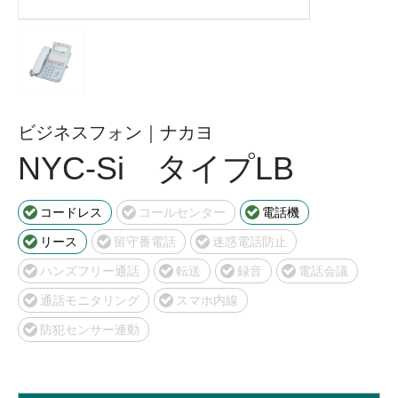
ビジネスフォン｜ナカヨ
NYC-Si タイプLB
コードレス
コールセンター
電話機
リース
留守番電話
迷惑電話防止
ハンズフリー通話
転送
録音
電話会議
通話モニタリング
スマホ内線
防犯センサー連動