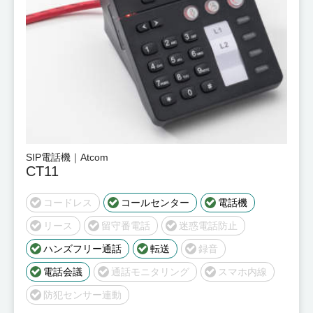
SIP電話機｜Atcom
CT11
コードレス
コールセンター
電話機
リース
留守番電話
迷惑電話防止
ハンズフリー通話
転送
録音
電話会議
通話モニタリング
スマホ内線
防犯センサー連動