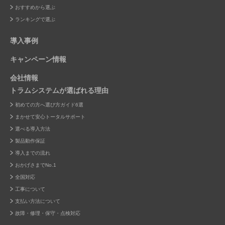
おすすめから選ぶ
ランキングで選ぶ
導入事例
キャンペーン情報
会社情報
トラムシステムが選ばれる理由
初めての方へ選び方ガイド6選
まかせて安心トータルサポート
選べる導入方法
製品動作保証
導入までの流れ
おかげさまでNo.1
全国対応
工事について
支払い方法について
故障・修理・保守・点検対応