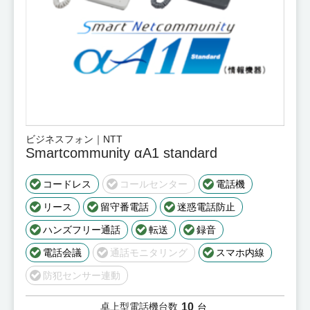
ビジネスフォン｜NTT
Smartcommunity αA1 standard
コードレス
コールセンター
電話機
リース
留守番電話
迷惑電話防止
ハンズフリー通話
転送
録音
電話会議
通話モニタリング
スマホ内線
防犯センサー連動
10
卓上型電話機台数
台