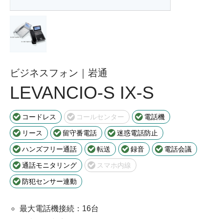
ビジネスフォン｜岩通
LEVANCIO-S IX-S
コードレス
コールセンター
電話機
リース
留守番電話
迷惑電話防止
ハンズフリー通話
転送
録音
電話会議
通話モニタリング
スマホ内線
防犯センサー連動
最大電話機接続：16台