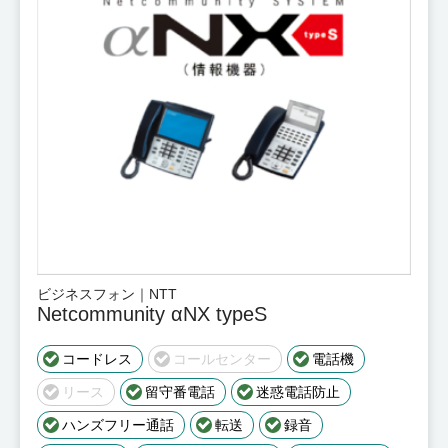
ビジネスフォン｜NTT
Netcommunity αNX typeS
コードレス
コールセンター
電話機
リース
留守番電話
迷惑電話防止
ハンズフリー通話
転送
録音