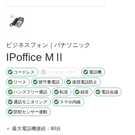
ビジネスフォン｜パナソニック
IPoffice MⅡ
コードレス
コールセンター
電話機
リース
留守番電話
迷惑電話防止
ハンズフリー通話
転送
録音
電話会議
通話モニタリング
スマホ内線
防犯センサー連動
最大電話機接続：80台