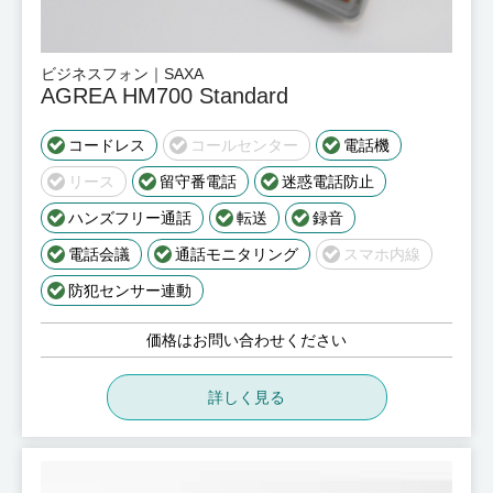
ビジネスフォン｜SAXA
AGREA HM700 Standard
コードレス
コールセンター
電話機
リース
留守番電話
迷惑電話防止
ハンズフリー通話
転送
録音
電話会議
通話モニタリング
スマホ内線
防犯センサー連動
価格はお問い合わせください
詳しく見る