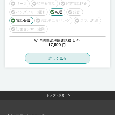
リース
留守番電話
迷惑電話防止
ハンズフリー通話
転送
録音
電話会議
通話モニタリング
スマホ内線
防犯センサー連動
1
Wi-Fi搭載多機能電話機
台
17,000
円
詳しく見る
トップへ戻る