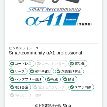
ビジネスフォン｜NTT
Smartcommunity αA1 professional
コードレス
コールセンター
電話機
リース
留守番電話
迷惑電話防止
ハンズフリー通話
転送
録音
電話会議
通話モニタリング
スマホ内線
防犯センサー連動
50
卓上型電話機台数
台