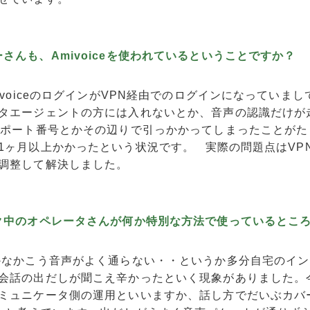
さんも、Amivoiceを使われているということですか？
ivoiceのログインがVPN経由でのログインになっていまし
タエージェントの方には入れないとか、音声の認識だけが
るポート番号とかその辺りで引っかかってしまったことが
1ヶ月以上かかったという状況です。 実際の問題点はVP
調整して解決しました。
ーク中のオペレータさんが何か特別な方法で使っているとこ
かなかこう音声がよく通らない・・というか多分自宅のイン
会話の出だしが聞こえ辛かったといく現象がありました。
ミュニケータ側の運用といいますか、話し方でだいぶカバ