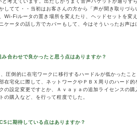
と考えています。出だしがうまく音声パケットが通りず
かしてて・・当初はお客さんの方から「声が聞き取りづら
、Wi-Fiルータの置き場所を変えたり、ヘッドセットを変
ニケータの話し方でカバーもして、今はそういったお声は
Sの組み合わせで良かったと思う点はありますか？
り、圧倒的に在宅ワークに移行するハードルが低かったこと
部在宅化に際して、ネットワークやＰＢＸ周りのハード的
クの設定変更ですとか、Ａｖａｙａの追加ライセンスの購
トの購入など、を行って程度でした。
ACCSに期待している点はありますか？