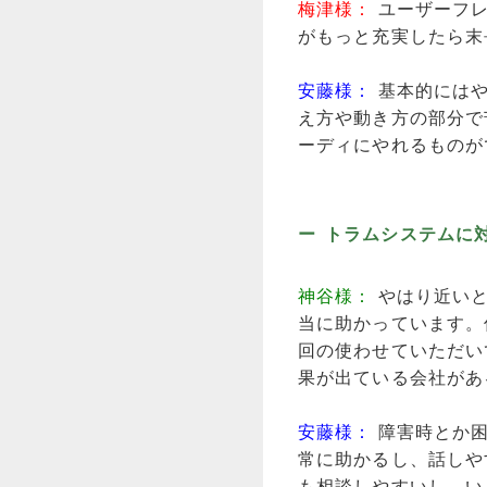
梅津様：
ユーザーフ
がもっと充実したら末
安藤様：
基本的には
え方や動き方の部分で
ーディにやれるものが
トラムシステムに
神谷様：
やはり近い
当に助かっています。
回の使わせていただい
果が出ている会社があ
安藤様：
障害時とか
常に助かるし、話しや
も相談しやすいし、い