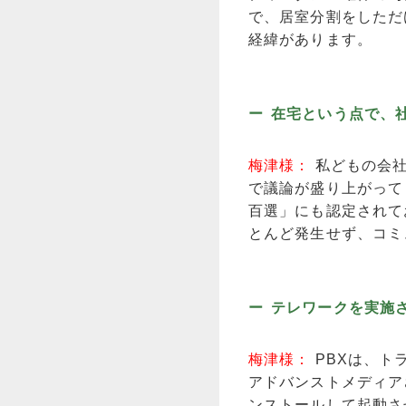
で、居室分割をしただ
経緯があります。
在宅という点で、
梅津様：
私どもの会
で議論が盛り上がって
百選」にも認定されて
とんど発生せず、コミ
テレワークを実施
梅津様：
PBXは、ト
アドバンストメディア
ンストールして起動さ