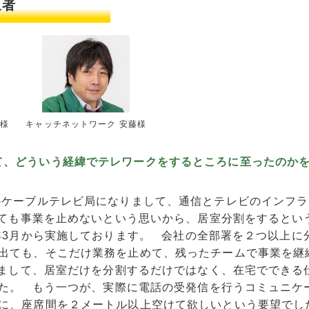
象者
キャッチネットワーク 安藤様
津様
て、どういう経緯でテレワークをするところに至ったのか
のケーブルテレビ局になりまして、通信とテレビのインフラ
ても事業を止めないという思いから、居室分割をするとい
0年3月から実施しております。 会社の全部署を２つ以上に
出ても、そこだけ業務を止めて、残ったチームで事業を継
まして、居室だけを分割するだけではなく、在宅でできる
た。 もう一つが、実際に電話の受発信を行うコミュニケ
に、座席間を２メートル以上空けて欲しいという要望でし